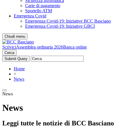
Sicurezza informatica
Carte di pagamento
Sportello ATM
Emergenza Covid
Emergenza Covid-19: Iniziative BCC Basciano
Emergenza Covid-19: Iniziative GBCI
Chiudi menu
Scrivici
Assemblea ordinaria 2026
Banca online
Cerca
Home
>
News
News
News
Leggi tutte le notizie di BCC Basciano