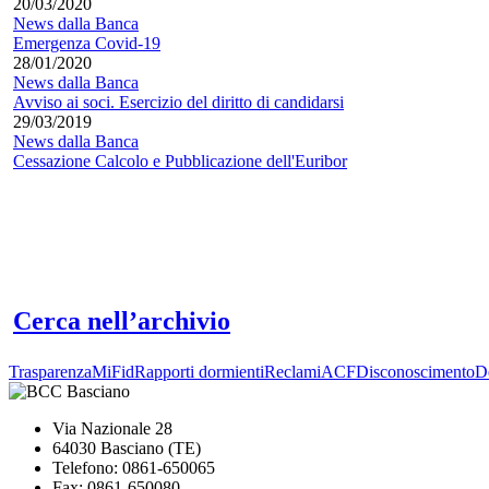
20/03/2020
News dalla Banca
Emergenza Covid-19
28/01/2020
News dalla Banca
Avviso ai soci. Esercizio del diritto di candidarsi
29/03/2019
News dalla Banca
Cessazione Calcolo e Pubblicazione dell'Euribor
Cerca nell’archivio
Trasparenza
MiFid
Rapporti dormienti
Reclami
ACF
Disconoscimento
De
Via Nazionale 28
64030 Basciano (TE)
Telefono: 0861-650065
Fax: 0861-650080