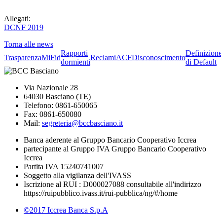
Allegati:
DCNF 2019
Torna alle news
Rapporti
Definizion
Trasparenza
MiFid
Reclami
ACF
Disconoscimento
dormienti
di Default
Via Nazionale 28
64030 Basciano (TE)
Telefono: 0861-650065
Fax: 0861-650080
Mail:
segreteria@bccbasciano.it
Banca aderente al Gruppo Bancario Cooperativo Iccrea
partecipante al Gruppo IVA Gruppo Bancario Cooperativo
Iccrea
Partita IVA 15240741007
Soggetto alla vigilanza dell'IVASS
Iscrizione al RUI : D000027088 consultabile all'indirizzo
https://ruipubblico.ivass.it/rui-pubblica/ng/#/home
©2017 Iccrea Banca S.p.A