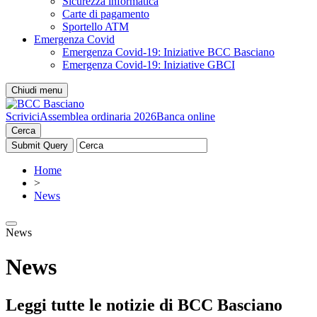
Sicurezza informatica
Carte di pagamento
Sportello ATM
Emergenza Covid
Emergenza Covid-19: Iniziative BCC Basciano
Emergenza Covid-19: Iniziative GBCI
Chiudi menu
Scrivici
Assemblea ordinaria 2026
Banca online
Cerca
Home
>
News
News
News
Leggi tutte le notizie di BCC Basciano