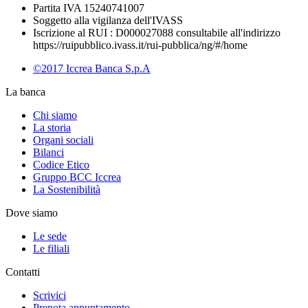
Partita IVA 15240741007
Soggetto alla vigilanza dell'IVASS
Iscrizione al RUI : D000027088 consultabile all'indirizzo
https://ruipubblico.ivass.it/rui-pubblica/ng/#/home
©2017 Iccrea Banca S.p.A
La banca
Chi siamo
La storia
Organi sociali
Bilanci
Codice Etico
Gruppo BCC Iccrea
La Sostenibilità
Dove siamo
Le sede
Le filiali
Contatti
Scrivici
Prenota appuntamento