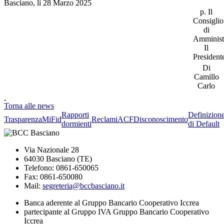
Basciano, lì 28 Marzo 2025
p. Il
Consiglio
di
Amminist
Il
President
Di
Camillo
Carlo
Torna alle news
Rapporti
Definizion
Trasparenza
MiFid
Reclami
ACF
Disconoscimento
dormienti
di Default
Via Nazionale 28
64030 Basciano (TE)
Telefono: 0861-650065
Fax: 0861-650080
Mail:
segreteria@bccbasciano.it
Banca aderente al Gruppo Bancario Cooperativo Iccrea
partecipante al Gruppo IVA Gruppo Bancario Cooperativo
Iccrea