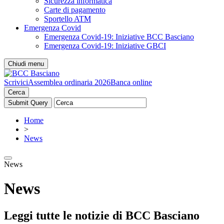
Sicurezza informatica
Carte di pagamento
Sportello ATM
Emergenza Covid
Emergenza Covid-19: Iniziative BCC Basciano
Emergenza Covid-19: Iniziative GBCI
Chiudi menu
Scrivici
Assemblea ordinaria 2026
Banca online
Cerca
Home
>
News
News
News
Leggi tutte le notizie di BCC Basciano