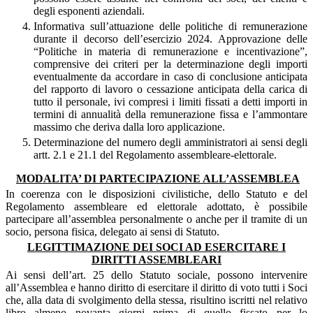
degli esponenti aziendali.
Informativa sull’attuazione delle politiche di remunerazione
durante il decorso dell’esercizio 2024. Approvazione delle
“Politiche in materia di remunerazione e incentivazione”,
comprensive dei criteri per la determinazione degli importi
eventualmente da accordare in caso di conclusione anticipata
del rapporto di lavoro o cessazione anticipata della carica di
tutto il personale, ivi compresi i limiti fissati a detti importi in
termini di annualità della remunerazione fissa e l’ammontare
massimo che deriva dalla loro applicazione.
Determinazione del numero degli amministratori ai sensi degli
artt. 2.1 e 21.1 del Regolamento assembleare-elettorale.
MODALITA’ DI PARTECIPAZIONE ALL’ASSEMBLEA
In coerenza con le disposizioni civilistiche, dello Statuto e del
Regolamento assembleare ed elettorale adottato, è possibile
partecipare all’assemblea personalmente o anche per il tramite di un
socio, persona fisica, delegato ai sensi di Statuto.
LEGITTIMAZIONE DEI SOCI AD ESERCITARE I
DIRITTI ASSEMBLEARI
Ai sensi dell’art. 25 dello Statuto sociale, possono intervenire
all’Assemblea e hanno diritto di esercitare il diritto di voto tutti i Soci
che, alla data di svolgimento della stessa, risultino iscritti nel relativo
libro almeno novanta giorni prima di quello fissato per lo