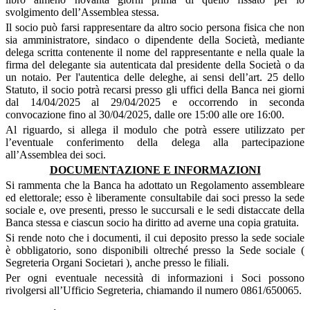
svolgimento dell’Assemblea stessa.
Il socio può farsi rappresentare da altro socio persona fisica che non
sia amministratore, sindaco o dipendente della Società, mediante
delega scritta contenente il nome del rappresentante e nella quale la
firma del delegante sia autenticata dal presidente della Società o da
un notaio. P
er l'autentica delle deleghe, ai sensi dell’art. 25 dello
Statuto, il socio potrà recarsi presso gli uffici della Banca nei giorni
dal 14/04/2025 al 29/04/2025 e occorrendo in seconda
convocazione fino al 30/04/2025, dalle ore 15:00 alle ore 16:00.
Al riguardo, si allega il modulo che potrà essere utilizzato per
l’eventuale conferimento della delega alla partecipazione
all’Assemblea dei soci.
DOCUMENTAZIONE E INFORMAZIONI
Si rammenta che la Banca ha adottato un Regolamento assembleare
ed elettorale; esso è liberamente consultabile dai soci presso la sede
sociale e, ove presenti, presso le succursali e le sedi distaccate della
Banca stessa e ciascun socio ha diritto ad averne una copia gratuita.
Si rende noto che i documenti, il cui deposito presso la sede sociale
è obbligatorio, sono disponibili oltreché presso la Sede sociale (
Segreteria Organi Societari ), anche presso le filiali.
Per ogni eventuale necessità di informazioni i Soci possono
rivolgersi all’Ufficio Segreteria, chiamando il numero 0861/650065.