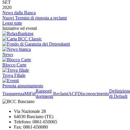
SET
2020
News dalla Banca
Nuovi Termini di risposta a reclami
Leggi tutte
Iniziative ed eventi
News
Blocco Carte
Trova Filiale
Prenota appuntamento
Rapporti
Definizion
Trasparenza
MiFid
Reclami
ACF
Disconoscimento
dormienti
di Default
Via Nazionale 28
64030 Basciano (TE)
Telefono: 0861-650065
Fax: 0861-650080