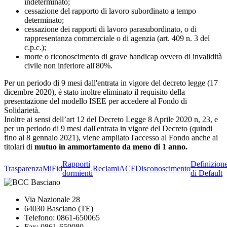
indeterminato;
cessazione del rapporto di lavoro subordinato a tempo
determinato;
cessazione dei rapporti di lavoro parasubordinato, o di
rappresentanza commerciale o di agenzia (art. 409 n. 3 del
c.p.c.);
morte o riconoscimento di grave handicap ovvero di invalidità
civile non inferiore all'80%.
Per un periodo di 9 mesi dall'entrata in vigore del decreto legge (17
dicembre 2020), è stato inoltre eliminato il requisito della
presentazione del modello ISEE per accedere al Fondo di
Solidarietà.
Inoltre ai sensi dell’art 12 del Decreto Legge 8 Aprile 2020 n, 23, e
per un periodo di 9 mesi dall'entrata in vigore del Decreto (quindi
fino al 8 gennaio 2021), viene ampliato l'accesso al Fondo anche ai
titolari di
mutuo in ammortamento da meno di 1 anno.
Rapporti
Definizion
Trasparenza
MiFid
Reclami
ACF
Disconoscimento
dormienti
di Default
Via Nazionale 28
64030 Basciano (TE)
Telefono: 0861-650065
Fax: 0861-650080