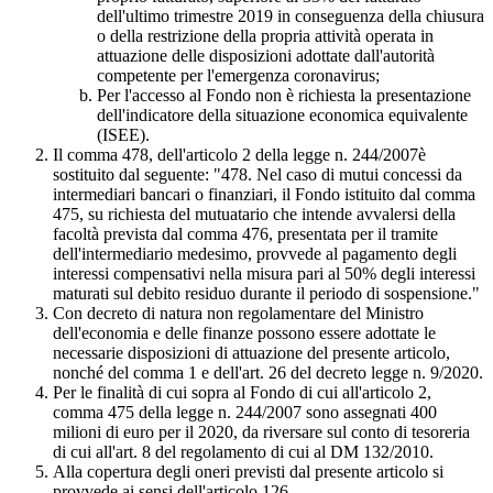
dell'ultimo trimestre 2019 in conseguenza della chiusura
o della restrizione della propria attività operata in
attuazione delle disposizioni adottate dall'autorità
competente per l'emergenza coronavirus;
Per l'accesso al Fondo non è richiesta la presentazione
dell'indicatore della situazione economica equivalente
(ISEE).
Il comma 478, dell'articolo 2 della legge n. 244/2007è
sostituito dal seguente: "478. Nel caso di mutui concessi da
intermediari bancari o finanziari, il Fondo istituito dal comma
475, su richiesta del mutuatario che intende avvalersi della
facoltà prevista dal comma 476, presentata per il tramite
dell'intermediario medesimo, provvede al pagamento degli
interessi compensativi nella misura pari al 50% degli interessi
maturati sul debito residuo durante il periodo di sospensione."
Con decreto di natura non regolamentare del Ministro
dell'economia e delle finanze possono essere adottate le
necessarie disposizioni di attuazione del presente articolo,
nonché del comma 1 e dell'art. 26 del decreto legge n. 9/2020.
Per le finalità di cui sopra al Fondo di cui all'articolo 2,
comma 475 della legge n. 244/2007 sono assegnati 400
milioni di euro per il 2020, da riversare sul conto di tesoreria
di cui all'art. 8 del regolamento di cui al DM 132/2010.
Alla copertura degli oneri previsti dal presente articolo si
provvede ai sensi dell'articolo 126.