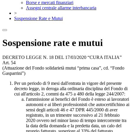
Borse e mercati finanziari
Assegni centrale allarme interbancaria
>
Sospensione Rate e Mutui
Sospensione rate e mutui
DECRETO LEGGE N. 18 DEL 17/03/2020 “CURA ITALIA”
Art. 54
(Attuazione del Fondo solidarietà mutui “prima casa”, cd. “Fondo
Gasparrini”)
Per un periodo di 9 mesi dall'entrata in vigore del presente
decreto legge, in deroga alla ordinaria disciplina del Fondo di
cui all'articolo 2, commi da 475 a 480 della legge 244/2007:
l'ammissione ai benefici del Fondo è esteso ai lavoratori
autonomi e ai liberi professionisti che autocertifichino ai
sensi degli articoli 46 e 47 DPR 445/2000 di aver
registrato, in un trimestre successivo al 21 febbraio
2020 ovvero nel minor lasso di tempo intercorrente tra
la data della domanda e la predetta data, un calo del
proprio fatturato, superiore al 33% del fatturato